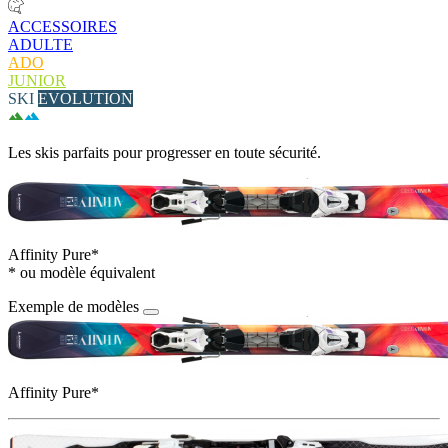
ACCESSOIRES
ADULTE
ADO
JUNIOR
SKI
EVOLUTION
Les skis parfaits pour progresser en toute sécurité.
Affinity Pure*
* ou modèle équivalent
Exemple de modèles
Affinity Pure*