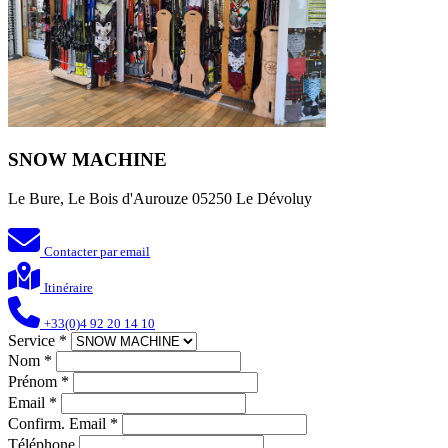
SNOW MACHINE
Le Bure, Le Bois d'Aurouze 05250 Le Dévoluy
Contacter par email
Itinéraire
+33(0)4 92 20 14 10
Service
*
Nom
*
Prénom
*
Email
*
Confirm. Email
*
Téléphone