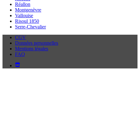
Réallon
Montgenèvre
Vallouise
Risoul 1850
Serre-Chevalier
CGV
Données personnelles
Mentions légales
FAQ